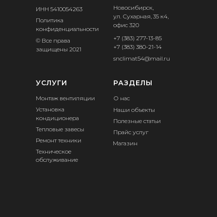
Новосибирск,
ИНН 5410054263
ул. Сухарная, 35 к4,
Политика
офис 320
конфиденциальности
+7 (383) 277-13-85
© Все права
+7 (383) 380-21-14
защищены 2021
snclimat54@mail.ru
УСЛУГИ
РАЗДЕЛЫ
Монтаж вентиляции
О нас
Установка
Наши объекты
кондиционера
Полезные статьи
Тепловые завесы
Прайс услуг
Ремонт техники
Магазин
Техническое
обслуживание