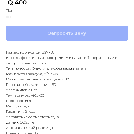
IQ 400
Tion
00031
Запросить цену
Размер корпуса, см: ø27×58
Высокоэффективный фильтр HEPA H13 с антибактериальным и
адсорбционным слоем
Тип прибора:: Очиститель-обеззараживатель
Max приток воздуха, м³/ч:: 380
Max кол-во людей в помещении:: 12
Площадь обслуживания:: 60
Увлажнитель:: Нет
Температура:: -40...+50
Подогрев:: Нет
Масса, кг:: 4,8
Гарантия:: 2 года
Управление со смартфона:: Да
Датчик СО2:: Нет
Автоматический режим:: Да
Ночной режим:: Да