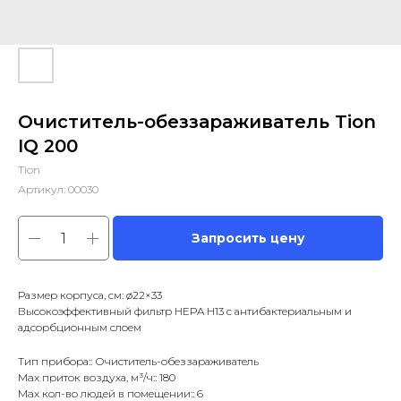
Очиститель-обеззараживатель Tion
IQ 200
Tion
Артикул:
00030
Запросить цену
Размер корпуса, см: ø22×33
Высокоэффективный фильтр HEPA H13 с антибактериальным и
адсорбционным слоем
Тип прибора:: Очиститель-обеззараживатель
Max приток воздуха, м³/ч:: 180
Max кол-во людей в помещении:: 6