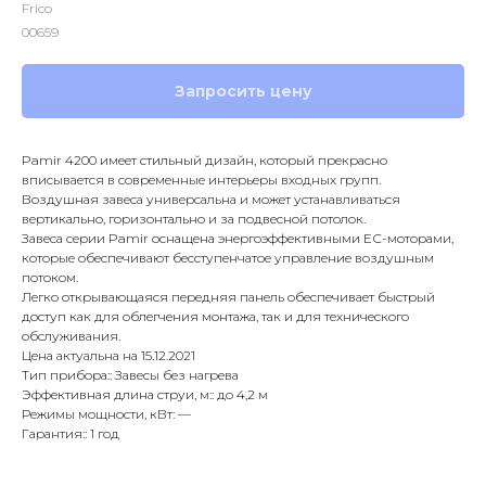
Frico
00659
Запросить цену
Pamir 4200 имеет стильный дизайн, который прекрасно
вписывается в современные интерьеры входных групп.
Воздушная завеса универсальна и может устанавливаться
вертикально, горизонтально и за подвесной потолок.
Завеса серии Pamir оснащена энергоэффективными ЕС-моторами,
которые обеспечивают бесступенчатое управление воздушным
потоком.
Легко открывающаяся передняя панель обеспечивает быстрый
доступ как для облегчения монтажа, так и для технического
обслуживания.
Цена актуальна на 15.12.2021
Тип прибора:: Завесы без нагрева
Эффективная длина струи, м:: до 4,2 м
Режимы мощности, кВт: —
Гарантия:: 1 год