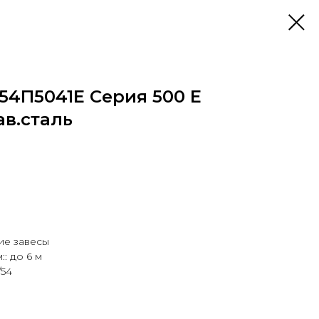
54П5041Е Серия 500 E
в.сталь
ие завесы
: до 6 м
/54