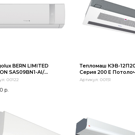
golux BERN LIMITED
Тепломаш КЭВ-12П2
ION SAS09BN1-AI/
Серия 200 E Потоло
9BN1-AI-LE
встраиваемая
ул:
00122
Артикул:
00151
00
р.