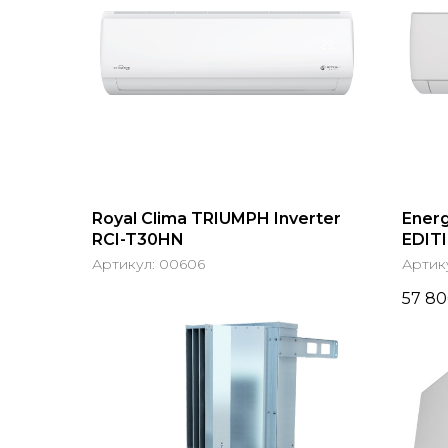
Royal Clima TRIUMPH Inverter
Ener
RCI-T30HN
EDIT
SAU0
Артикул:
00606
Артик
57 8