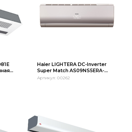
081Е
Haier LIGHTERA DC-Inverter
чная
Super Match AS09NS5ERA-
G/1U09BS3ERA
Артикул:
00262