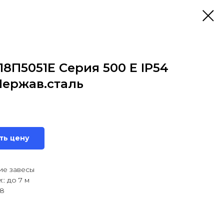
8П5051Е Серия 500 E IP54
Нержав.сталь
ть цену
ие завесы
: до 7 м
18