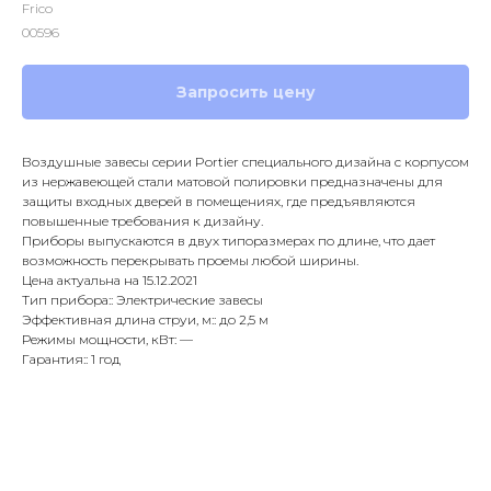
Frico
00596
Запросить цену
Воздушные завесы серии Portier специального дизайна с корпусом
из нержавеющей стали матовой полировки предназначены для
защиты входных дверей в помещениях, где предъявляются
повышенные требования к дизайну.
Приборы выпускаются в двух типоразмерах по длине, что дает
возможность перекрывать проемы любой ширины.
Цена актуальна на 15.12.2021
Тип прибора:: Электрические завесы
Эффективная длина струи, м:: до 2,5 м
Режимы мощности, кВт: —
Гарантия:: 1 год