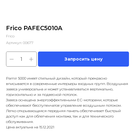
Frico PAFEC5010A
Frico
Артикул:
00677
Запросить цену
Pamir 5000 имеет стильный дизайн, который прекрасно
вписывается в современные интерьеры входных групп. Воздушная
завеса универсальна и может устанавливаться вертикально,
горизонтально и за подвесной потолок.
Завеса оснащена энергоэффективными ЕС-моторами, которые
обеспечивают бесступенчатое управление воздушным потоком.
Легко открывающаяся передняя панель обеспечивает быстрый
доступ как для облегчения монтажа, так и для технического
обслуживания.
Цена актуальна на 15.12.2021