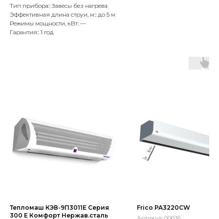
Тип прибора:: Завесы без нагрева
Эффективная длина струи, м:: до 5 м
Режимы мощности, кВт: —
Гарантия:: 1 год
Тепломаш КЭВ-9П3011Е Серия
Frico PA3220CW
300 E Комфорт Нержав.сталь
Артикул:
00636