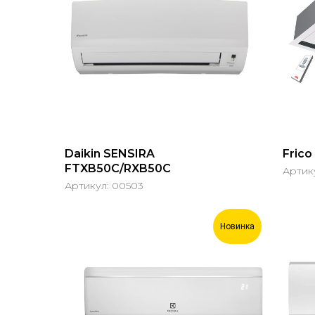
Daikin SENSIRA
Frico
FTXB50C/RXB50C
Артик
Артикул:
00503
Новинка