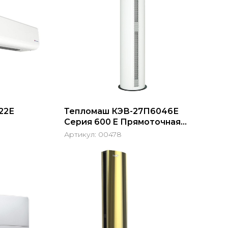
22Е
Тепломаш КЭВ-27П6046Е
Серия 600 E Прямоточная
Нержав.сталь
Артикул:
00478