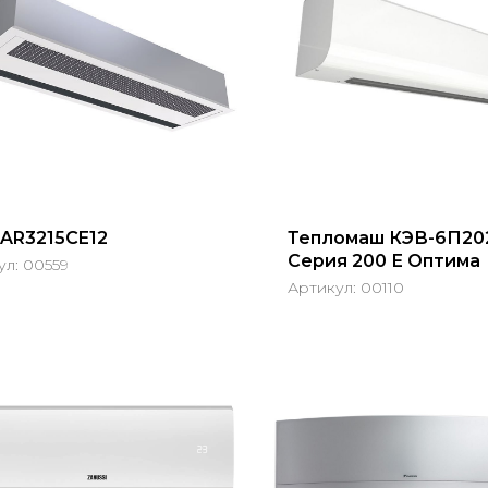
 AR3215CE12
Тепломаш КЭВ-6П20
Серия 200 Е Оптима
ул:
00559
Артикул:
00110