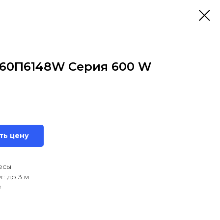
60П6148W Серия 600 W
ть цену
есы
: до 3 м
9