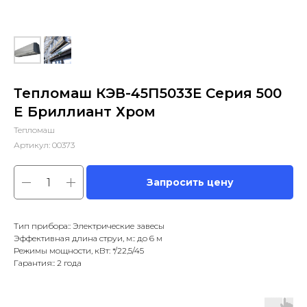
Тепломаш КЭВ-45П5033Е Серия 500
E Бриллиант Хром
Тепломаш
Артикул:
00373
Запросить цену
Тип прибора:: Электрические завесы
Эффективная длина струи, м:: до 6 м
Режимы мощности, кВт: */22,5/45
Гарантия:: 2 года