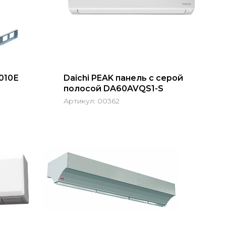
010Е
Daichi PEAK панель с серой
полосой DA60AVQS1-S
Артикул:
00362