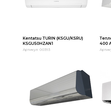
Kentatsu TURIN (KSGU/KSRU)
Тепл
KSGU50HZAN1
400 
Артикул:
00393
Артик