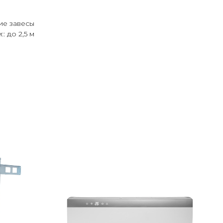
ие завесы
: до 2,5 м