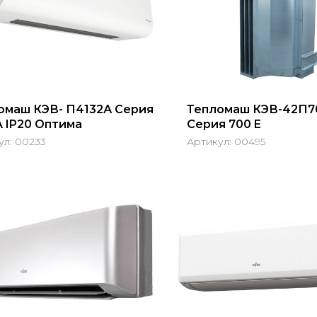
омаш КЭВ- П4132А Серия
Тепломаш КЭВ-42П7
A IP20 Оптима
Серия 700 E
ул:
00233
Артикул:
00495