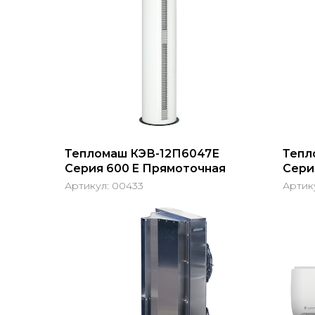
Тепломаш КЭВ-12П6047Е
Тепл
Серия 600 E Прямоточная
Сери
Артикул:
00433
Артик