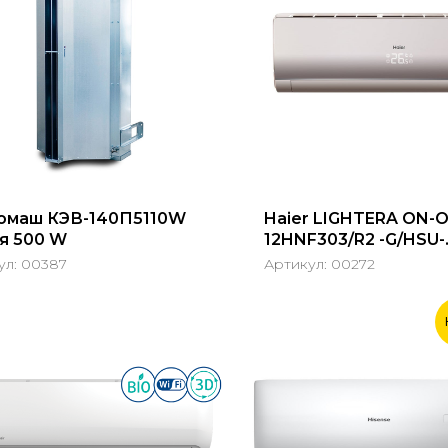
омаш КЭВ-140П5110W
Haier LIGHTERA ON-O
я 500 W
12HNF303/R2 -G/HSU-
12HUN203/R2
ул:
00387
Артикул:
00272