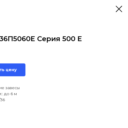
36П5060Е Серия 500 E
ть цену
ие завесы
: до 6 м
/36