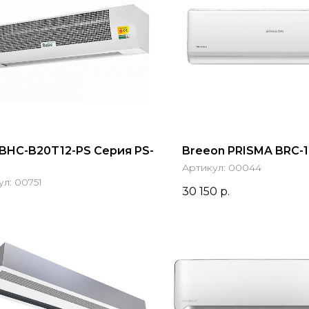
u BHC-B20T12-PS Серия PS-
Breeon PRISMA BRC-
Артикул:
00044
ул:
00751
30 150
р.