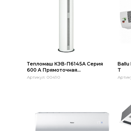
Тепломаш КЭВ-П6145A Серия
Ball
600 A Прямоточная
T
Нержав.сталь
Артикул:
00490
Артик