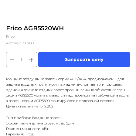
Frico AGR5520WH
Frico
Артикул:
00700
Запросить цену
Мощные воздушные завесы серии AGS/AGR предназначены для
защиты входных групп крупных административных и торговых
зданий, а также въездных ворот промышленных объектов. Завесы
серии AGS5500 устанавливаются над проемом на требуемой высоте,
а завесы серии AGR5500 монтируются в подвесной потолoк.
Цена актуальна на 15.12.2021
Тип прибора:: Водяные завесы
Эффективная длина струи, м:: до 5,5 м
Режимы мощности, кВт: —
Гарантия:: 1 год