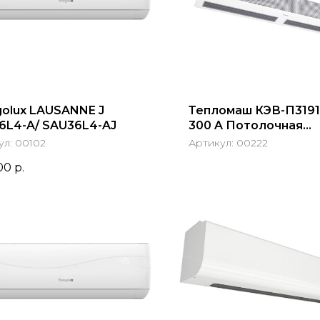
golux LAUSANNE J
Тепломаш КЭВ-П3191
6L4-A/ SAU36L4-AJ
300 A Потолочная
встраиваемая
ул:
00102
Артикул:
00222
00
р.