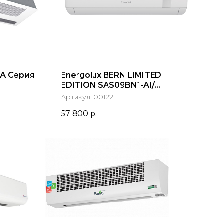
А Серия
Energolux BERN LIMITED
EDITION SAS09BN1-AI/
SAU09BN1-AI-LE
Артикул:
00122
57 800
р.