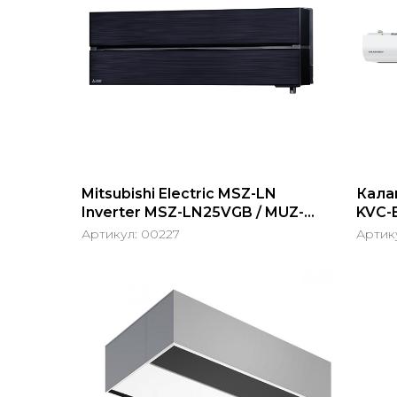
Mitsubishi Electric MSZ-LN
Кала
Inverter MSZ-LN25VGB / MUZ-
KVС-B
LN25VG
Артикул:
00227
Артик