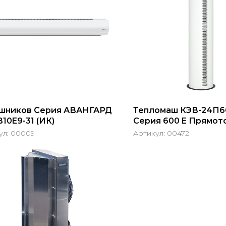
шников Серия АВАНГАРД
Тепломаш КЭВ-24П6
10E9-31 (ИК)
Серия 600 E Прямот
Нержав.сталь
ул:
00009
Артикул:
00472