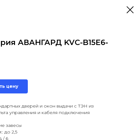
рия АВАНГАРД KVС-B15E6-
ть цену
ндартных дверей и окон выдачи с ТЭН из
льта управления и кабеля подключения
ие завесы
: до 2,5
 / 6