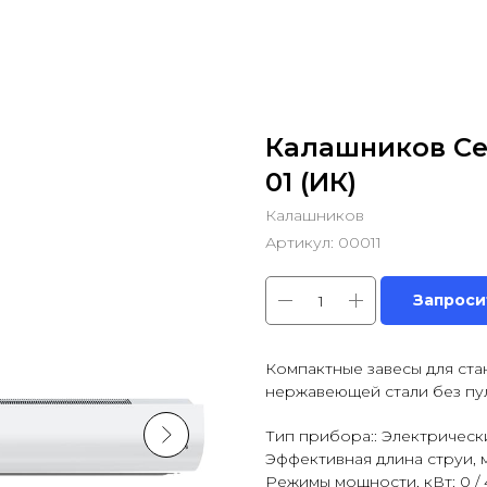
Калашников Се
01 (ИК)
Калашников
Артикул:
00011
Запроси
Компактные завесы для ста
нержавеющей стали без пу
Тип прибора:: Электрическ
Эффективная длина струи, м:
Режимы мощности, кВт: 0 / 4