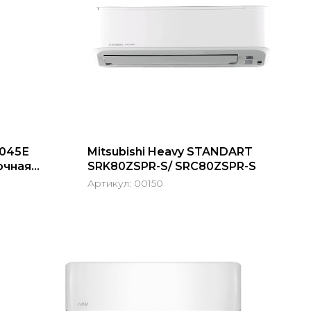
045Е
Mitsubishi Heavy STANDART
очная
SRK80ZSPR-S/ SRC80ZSPR-S
Артикул:
00150