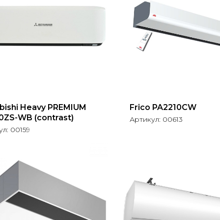
ubishi Heavy PREMIUM
Frico PA2210CW
0ZS-WB (contrast)
Артикул:
00613
ул:
00159