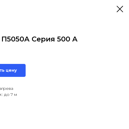
 П5050А Серия 500 A
ть цену
агрева
: до 7 м