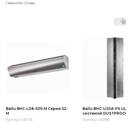
Гарантия:: 3 года
Ballu BHC-L08-S05-М Серия S2-
Ballu BHC-U20A-PS ULTR
М
сиcтемой DUSTPROOF (I
Артикул:
00736
Артикул:
00780