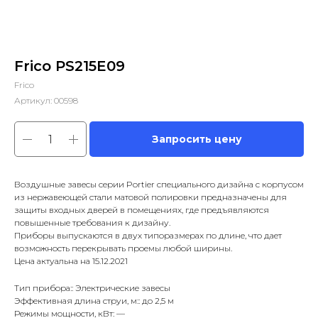
Frico PS215E09
Frico
Артикул:
00598
Запросить цену
Воздушные завесы серии Portier специального дизайна с корпусом
из нержавеющей стали матовой полировки предназначены для
защиты входных дверей в помещениях, где предъявляются
повышенные требования к дизайну.
Приборы выпускаются в двух типоразмерах по длине, что дает
возможность перекрывать проемы любой ширины.
Цена актуальна на 15.12.2021
Тип прибора:: Электрические завесы
Эффективная длина струи, м:: до 2,5 м
Режимы мощности, кВт: —