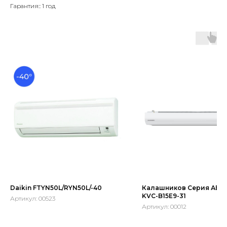
Гарантия:: 1 год
Daikin FTYN50L/RYN50L/-40
Калашников Серия АВА
KVС-B15E9-31
Артикул:
00523
Артикул:
00012