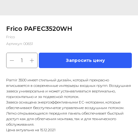
Frico PAFEC3520WH
Frico
Артикул:
00651
Запросить цену
Pamir 3500 имеет стильный дизайн, который прекрасно
вписывается в современные интерьеры входных групп. Воздушная
завеса универсальна и может устанавливаться вертикально,
горизонтально и за подвесной потолок.
Завеса оснащена энергоэффективными ЕС-моторами, которые
обеспечивают бесступенчатое управление воздушным потоком.
Легко открывающаяся передняя панель обеспечивает быстрый
доступ как для облегчения монтажа, так и для технического
обслуживания.
Цена актуальна на 15.12.2021