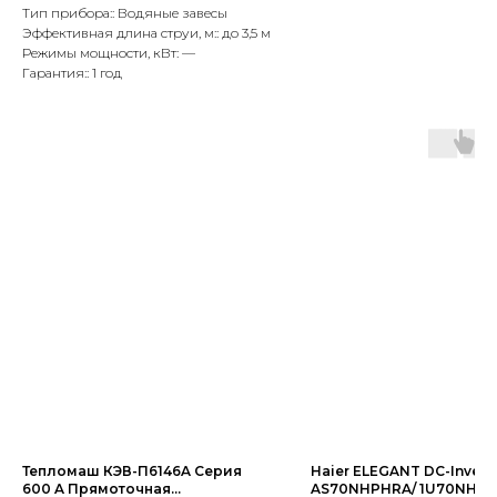
Тип прибора:: Водяные завесы
Эффективная длина струи, м:: до 3,5 м
Режимы мощности, кВт: —
Гарантия:: 1 год
Тепломаш КЭВ-П6146A Серия
Haier ELEGANT DC-Invert
600 A Прямоточная
AS70NHPHRA/ 1U70NHP1