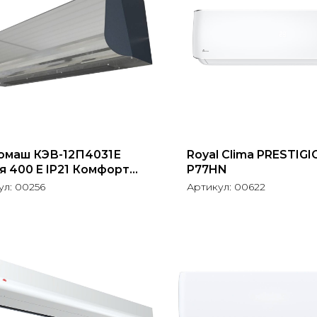
омаш КЭВ-12П4031Е
Royal Clima PRESTIGI
я 400 E IP21 Комфорт
P77HN
ав.сталь
ул:
00256
Артикул:
00622