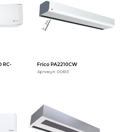
O RC-
Frico PA2210CW
Артикул:
00613