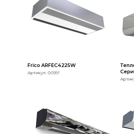
Frico ARFEC4225W
Тепл
Сери
Артикул:
00591
Нерж
Артик