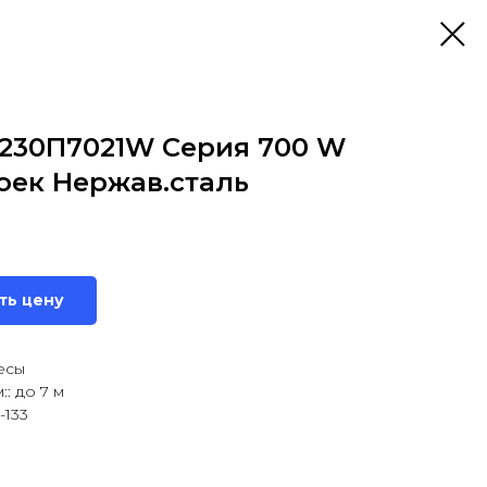
230П7021W Серия 700 W
оек Нержав.сталь
ть цену
есы
: до 7 м
-133