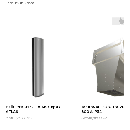
Гарантия:: 3 года
Ballu BHC-H22T18-MS Серия
Тепломаш КЭВ-П8021A С
ATLAS
800 A IP54
Артикул:
00783
Артикул:
00532