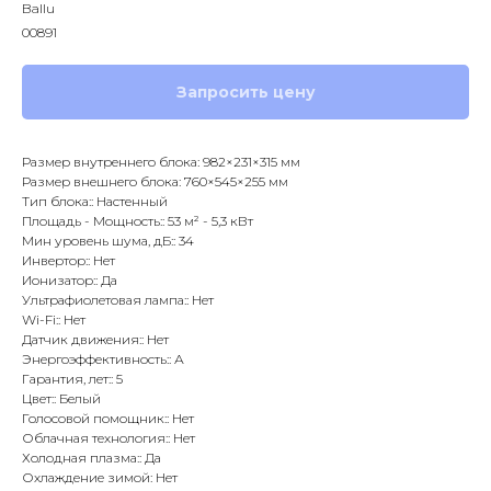
Ballu
00891
Запросить цену
Размер внутреннего блока: 982×231×315 мм
Размер внешнего блока: 760×545×255 мм
Тип блока:: Настенный
Площадь - Мощность:: 53 м² - 5,3 кВт
Мин уровень шума, дБ:: 34
Инвертор:: Нет
Ионизатор:: Да
Ультрафиолетовая лампа:: Нет
Wi-Fi:: Нет
Датчик движения:: Нет
Энергоэффективность:: А
Гарантия, лет:: 5
Цвет:: Белый
Голосовой помощник:: Нет
Облачная технология:: Нет
Холодная плазма:: Да
Охлаждение зимой: Нет