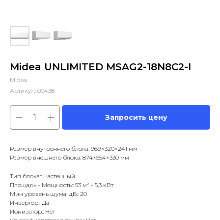
Midea UNLIMITED MSAG2-18N8C2-I
Midea
Артикул:
00438
Запросить цену
Размер внутреннего блока: 969×320×241 мм
Размер внешнего блока: 874×554×330 мм
Тип блока:: Настенный
Площадь - Мощность:: 53 м² - 5,3 кВт
Мин уровень шума, дБ:: 20
Инвертор:: Да
Ионизатор:: Нет