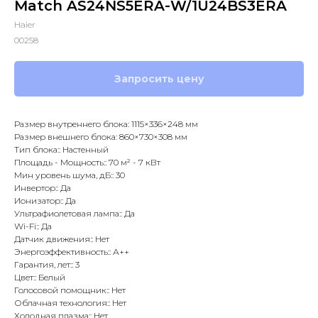
Match AS24NS5ERA-W/1U24BS3ERA
Haier
00258
Запросить цену
Размер внутреннего блока: 1115×336×248 мм
Размер внешнего блока: 860×730×308 мм
Тип блока:: Настенный
Площадь - Мощность:: 70 м² - 7 кВт
Мин уровень шума, дБ:: 30
Инвертор:: Да
Ионизатор:: Да
Ультрафиолетовая лампа:: Да
Wi-Fi:: Да
Датчик движения:: Нет
Энергоэффективность:: А++
Гарантия, лет:: 3
Цвет:: Белый
Голосовой помощник:: Нет
Облачная технология:: Нет
Холодная плазма:: Нет