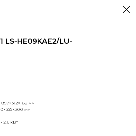
21 LS-HE09KAE2/LU-
 897×312×182 мм
00×555×300 мм
- 2,6 кВт