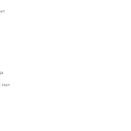
Нет
Да
: Нет