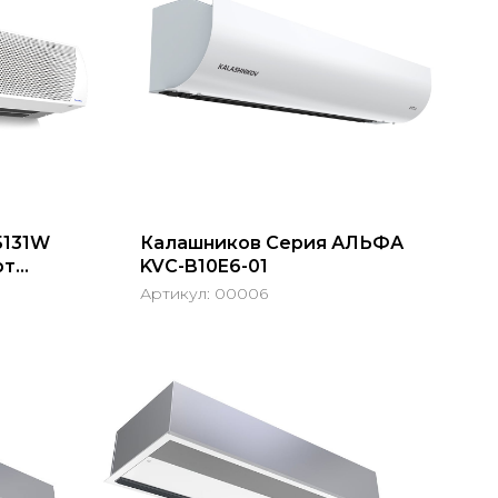
5131W
Калашников Серия АЛЬФА
рт
KVС-B10E6-01
Артикул:
00006