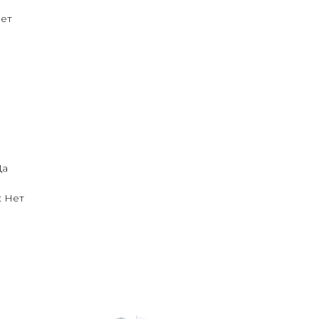
Нет
Да
: Нет