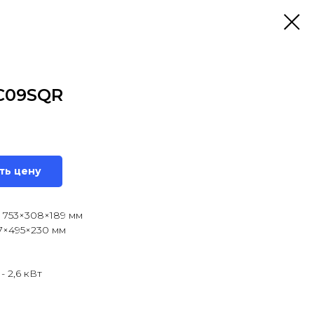
PC09SQR
ть цену
 753×308×189 мм
7×495×230 мм
- 2,6 кВт