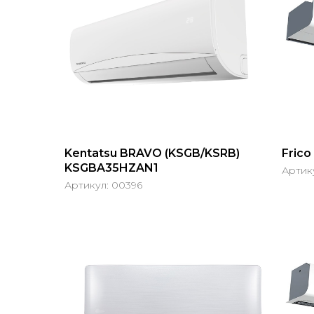
Kentatsu BRAVO (KSGB/KSRB)
Fric
KSGBA35HZAN1
Артик
Артикул:
00396