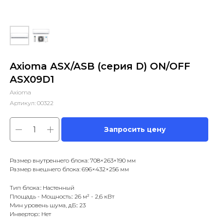
Axioma ASX/ASB (серия D) ON/OFF
ASX09D1
Axioma
Артикул:
00322
Запросить цену
Размер внутреннего блока: 708×263×190 мм
Размер внешнего блока: 696×432×256 мм
Тип блока:: Настенный
Площадь - Мощность:: 26 м² - 2,6 кВт
Мин уровень шума, дБ:: 23
Инвертор:: Нет