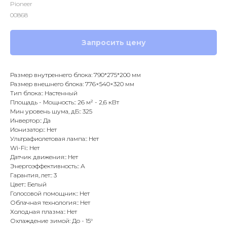
Pioneer
00868
Запросить цену
Размер внутреннего блока: 790*275*200 мм
Размер внешнего блока: 776×540×320 мм
Тип блока:: Настенный
Площадь - Мощность:: 26 м² - 2,6 кВт
Мин уровень шума, дБ:: 325
Инвертор:: Да
Ионизатор:: Нет
Ультрафиолетовая лампа:: Нет
Wi-Fi:: Нет
Датчик движения:: Нет
Энергоэффективность:: А
Гарантия, лет:: 3
Цвет:: Белый
Голосовой помощник:: Нет
Облачная технология:: Нет
Холодная плазма:: Нет
Охлаждение зимой: До - 15°